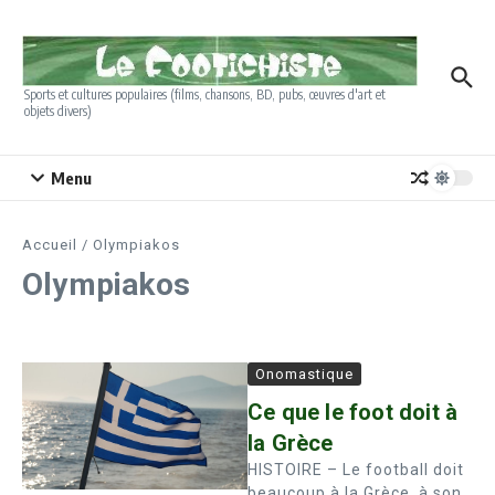
Aller au contenu
Sports et cultures populaires (films, chansons, BD, pubs, œuvres d'art et
objets divers)
Menu
Accueil
/
Olympiakos
Olympiakos
Onomastique
Ce que le foot doit à
la Grèce
HISTOIRE – Le football doit
beaucoup à la Grèce, à son