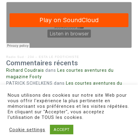
Radio Sud
·
234 – ESTA LE FOOTICHISTE
Commentaires récents
Richard Coudrais
dans
Les courtes aventures du
magazine Footy
PATRICK SCHELKENS
dans
Les courtes aventures du
magazine Footy
Nous utilisons des cookies sur notre site Web pour
Bohn fabienne
dans
Intrigues sanglantes à Mulhouse
vous offrir l'expérience la plus pertinente en
Steph. RUTA
dans
Lust for Nice
mémorisant vos préférences et les visites répétées.
MIRMAND
dans
Pieds agiles et champignons
En cliquant sur "Accepter", vous acceptez
l'utilisation de TOUS les cookies.
Cookie settings
ACCEPT
Copyright © 2026 Le Footichiste | Réalisé par