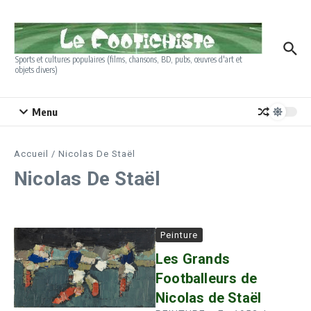
Aller au contenu
Sports et cultures populaires (films, chansons, BD, pubs, œuvres d'art et
objets divers)
Menu
Accueil
/
Nicolas De Staël
Nicolas De Staël
Peinture
Les Grands
Footballeurs de
Nicolas de Staël