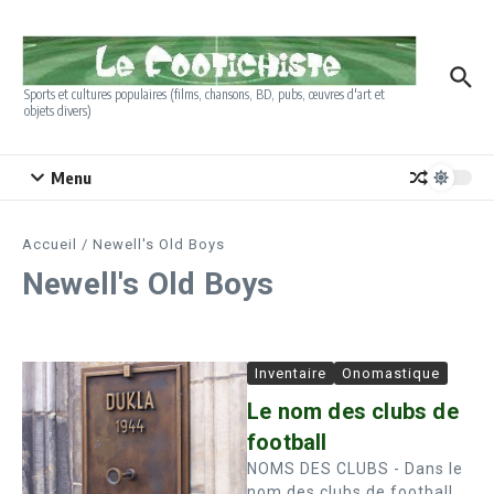
Aller au contenu
Sports et cultures populaires (films, chansons, BD, pubs, œuvres d'art et
objets divers)
Menu
Accueil
/
Newell's Old Boys
Newell's Old Boys
Inventaire
Onomastique
Le nom des clubs de
football
NOMS DES CLUBS - Dans le
nom des clubs de football