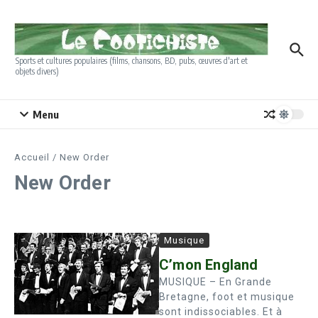
Aller au contenu
Sports et cultures populaires (films, chansons, BD, pubs, œuvres d'art et
objets divers)
Menu
Accueil
/
New Order
New Order
Musique
C’mon England
MUSIQUE – En Grande
Bretagne, foot et musique
sont indissociables. Et à