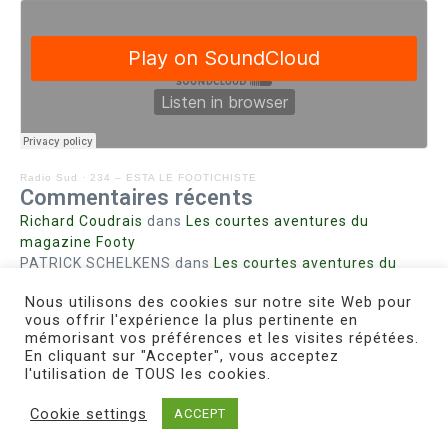
Radio Sud
·
234 – ESTA LE FOOTICHISTE
Commentaires récents
Richard Coudrais
dans
Les courtes aventures du
magazine Footy
PATRICK SCHELKENS
dans
Les courtes aventures du
magazine Footy
Nous utilisons des cookies sur notre site Web pour
Bohn fabienne
dans
Intrigues sanglantes à Mulhouse
vous offrir l'expérience la plus pertinente en
Steph. RUTA
dans
Lust for Nice
mémorisant vos préférences et les visites répétées.
MIRMAND
dans
Pieds agiles et champignons
En cliquant sur "Accepter", vous acceptez
l'utilisation de TOUS les cookies.
Cookie settings
ACCEPT
Copyright © 2026 Le Footichiste | Réalisé par