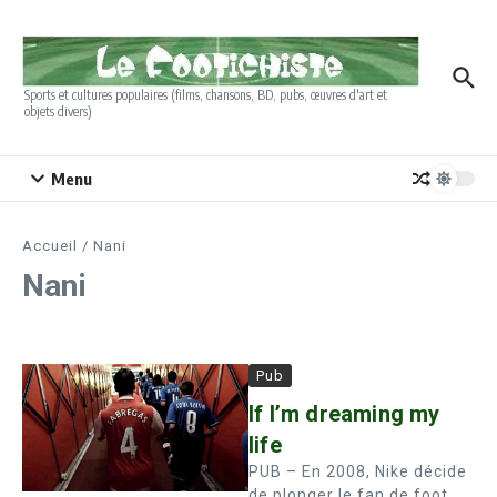
Aller au contenu
Sports et cultures populaires (films, chansons, BD, pubs, œuvres d'art et
objets divers)
Menu
Accueil
/
Nani
Nani
Pub
If I’m dreaming my
life
PUB – En 2008, Nike décide
de plonger le fan de foot