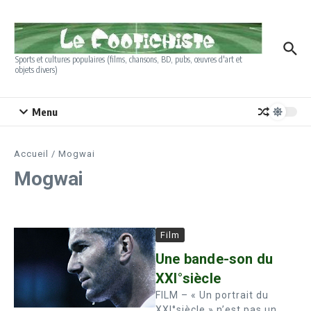
Aller au contenu
Sports et cultures populaires (films, chansons, BD, pubs, œuvres d'art et
objets divers)
Menu
Accueil
/
Mogwai
Mogwai
Film
Une bande-son du
XXI°siècle
FILM – « Un portrait du
XXI°siècle » n’est pas un