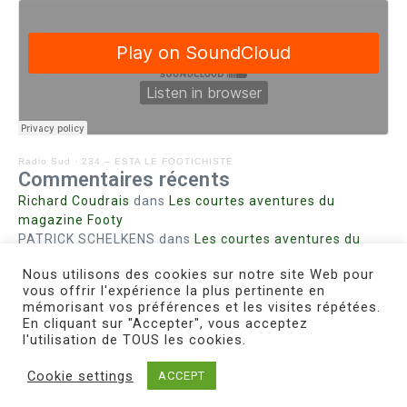
Radio Sud
·
234 – ESTA LE FOOTICHISTE
Commentaires récents
Richard Coudrais
dans
Les courtes aventures du
magazine Footy
PATRICK SCHELKENS
dans
Les courtes aventures du
magazine Footy
Nous utilisons des cookies sur notre site Web pour
Bohn fabienne
dans
Intrigues sanglantes à Mulhouse
vous offrir l'expérience la plus pertinente en
Steph. RUTA
dans
Lust for Nice
mémorisant vos préférences et les visites répétées.
MIRMAND
dans
Pieds agiles et champignons
En cliquant sur "Accepter", vous acceptez
l'utilisation de TOUS les cookies.
Cookie settings
ACCEPT
Copyright © 2026 Le Footichiste | Réalisé par