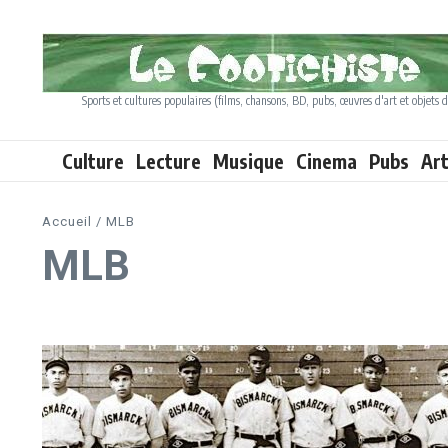
Aller au contenu
Sports et cultures populaires (films, chansons, BD, pubs, œuvres d'art et objets d
Culture
Lecture
Musique
Cinema
Pubs
Ar
Accueil
/
MLB
MLB