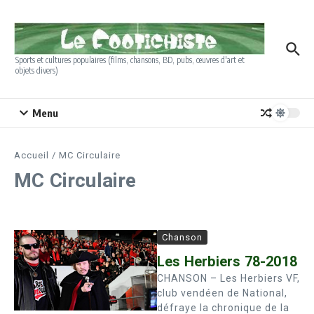
Aller au contenu
Sports et cultures populaires (films, chansons, BD, pubs, œuvres d'art et
objets divers)
Menu
Accueil
/
MC Circulaire
MC Circulaire
Chanson
Les Herbiers 78-2018
CHANSON – Les Herbiers VF,
club vendéen de National,
défraye la chronique de la