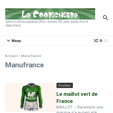
Aller au contenu
Sports et cultures populaires (films, chansons, BD, pubs, œuvres d'art et
objets divers)
Menu
Accueil
/
Manufrance
Manufrance
Couleur
Le maillot vert de
France
MAILLOT – Rarement une
marque n’a autant été