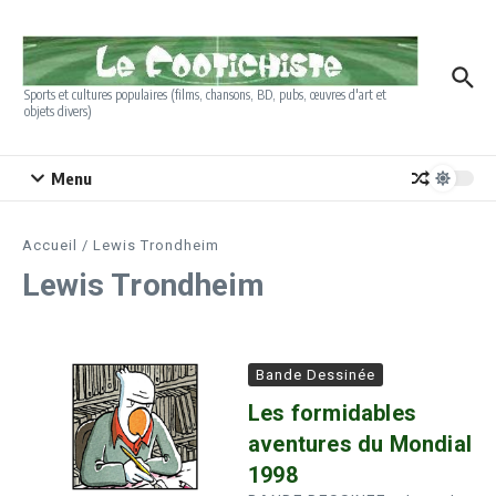
Aller au contenu
Sports et cultures populaires (films, chansons, BD, pubs, œuvres d'art et
objets divers)
Menu
Accueil
/
Lewis Trondheim
Lewis Trondheim
Bande Dessinée
Les formidables
aventures du Mondial
1998