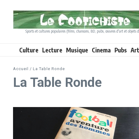
Aller au contenu
Sports et cultures populaires (films, chansons, BD, pubs, œuvres d'art et objets d
Culture
Lecture
Musique
Cinema
Pubs
Ar
Accueil
/
La Table Ronde
La Table Ronde