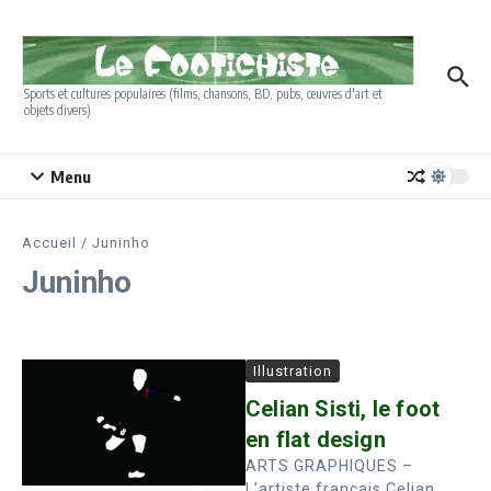
Aller au contenu
Sports et cultures populaires (films, chansons, BD, pubs, œuvres d'art et
objets divers)
Menu
Accueil
/
Juninho
Juninho
Illustration
Celian Sisti, le foot
en flat design
ARTS GRAPHIQUES –
L’artiste français Celian