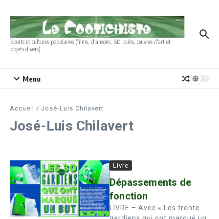
Aller au contenu
Sports et cultures populaires (films, chansons, BD, pubs, œuvres d'art et
objets divers)
Menu
Accueil
/
José-Luis Chilavert
José-Luis Chilavert
Livre
Dépassements de
fonction
LIVRE – Avec « Les trente
gardiens qui ont marqué un