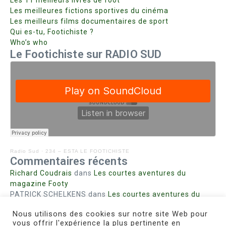
Les 11 meilleurs livres de foot
Les meilleures fictions sportives du cinéma
Les meilleurs films documentaires de sport
Qui es-tu, Footichiste ?
Who’s who
Le Footichiste sur RADIO SUD
Radio Sud
·
234 – ESTA LE FOOTICHISTE
Commentaires récents
Richard Coudrais
dans
Les courtes aventures du
magazine Footy
PATRICK SCHELKENS
dans
Les courtes aventures du
magazine Footy
Nous utilisons des cookies sur notre site Web pour
Bohn fabienne
dans
Intrigues sanglantes à Mulhouse
vous offrir l'expérience la plus pertinente en