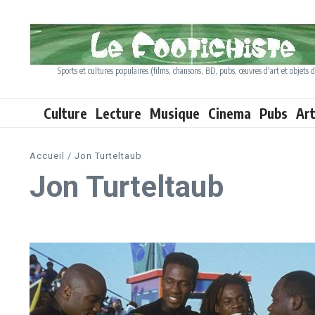
Aller au contenu
Sports et cultures populaires (films, chansons, BD, pubs, œuvres d'art et objets d
Culture
Lecture
Musique
Cinema
Pubs
Ar
Accueil
/
Jon Turteltaub
Jon Turteltaub