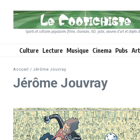
Aller au contenu
Sports et cultures populaires (films, chansons, BD, pubs, œuvres d'art et objets d
Culture
Lecture
Musique
Cinema
Pubs
Ar
Accueil
/
Jérôme Jouvray
Jérôme Jouvray