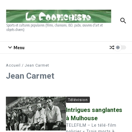
Aller au contenu
Sports et cultures populaires (films, chansons, BD, pubs, œuvres d'art et
objets divers)
Menu
Accueil
/
Jean Carmet
Jean Carmet
Télévision
Intrigues sanglantes
à Mulhouse
TELEFILM – Le télé-film
policier « Trois morts à