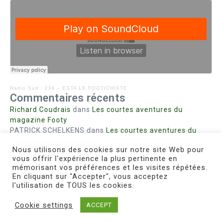
Radio Sud
·
234 – ESTA LE FOOTICHISTE
Commentaires récents
Richard Coudrais
dans
Les courtes aventures du
magazine Footy
PATRICK SCHELKENS
dans
Les courtes aventures du
magazine Footy
Nous utilisons des cookies sur notre site Web pour
Bohn fabienne
dans
Intrigues sanglantes à Mulhouse
vous offrir l'expérience la plus pertinente en
Steph. RUTA
dans
Lust for Nice
mémorisant vos préférences et les visites répétées.
MIRMAND
dans
Pieds agiles et champignons
En cliquant sur "Accepter", vous acceptez
l'utilisation de TOUS les cookies.
Cookie settings
ACCEPT
Copyright © 2026 Le Footichiste | Réalisé par