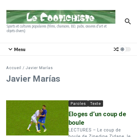
Aller au contenu
Sports et cultures populaires (films, chansons, BD, pubs, œuvres d'art et
objets divers)
Menu
Accueil
/
Javier Marías
Javier Marías
Paroles
Texte
Eloges d’un coup de
boule
LECTURES – Le coup de
boule de Zinedine Zidane, le