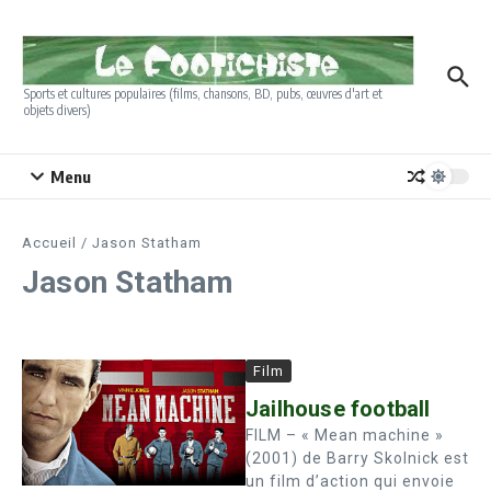
Aller au contenu
Sports et cultures populaires (films, chansons, BD, pubs, œuvres d'art et
objets divers)
Menu
Accueil
/
Jason Statham
Jason Statham
Film
Jailhouse football
FILM – « Mean machine »
(2001) de Barry Skolnick est
un film d’action qui envoie