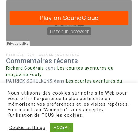
Radio Sud
·
234 – ESTA LE FOOTICHISTE
Commentaires récents
Richard Coudrais
dans
Les courtes aventures du
magazine Footy
PATRICK SCHELKENS
dans
Les courtes aventures du
magazine Footy
Nous utilisons des cookies sur notre site Web pour
Bohn fabienne
dans
Intrigues sanglantes à Mulhouse
vous offrir l'expérience la plus pertinente en
Steph. RUTA
dans
Lust for Nice
mémorisant vos préférences et les visites répétées.
MIRMAND
dans
Pieds agiles et champignons
En cliquant sur "Accepter", vous acceptez
l'utilisation de TOUS les cookies.
Cookie settings
ACCEPT
Copyright © 2026 Le Footichiste | Réalisé par