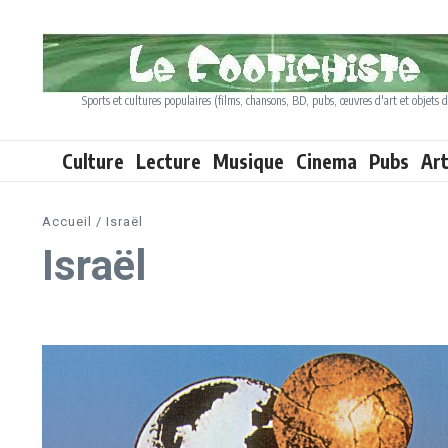
Aller au contenu
Sports et cultures populaires (films, chansons, BD, pubs, œuvres d'art et objets d
Culture
Lecture
Musique
Cinema
Pubs
Ar
Accueil
/
Israël
Israël