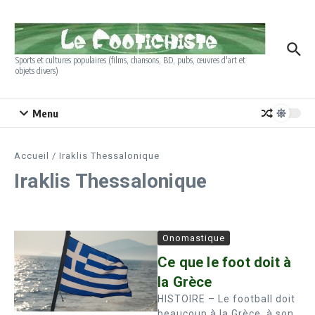
Aller au contenu
Sports et cultures populaires (films, chansons, BD, pubs, œuvres d'art et
objets divers)
Menu
Accueil
/
Iraklis Thessalonique
Iraklis Thessalonique
Onomastique
Ce que le foot doit à
la Grèce
HISTOIRE – Le football doit
beaucoup à la Grèce, à son