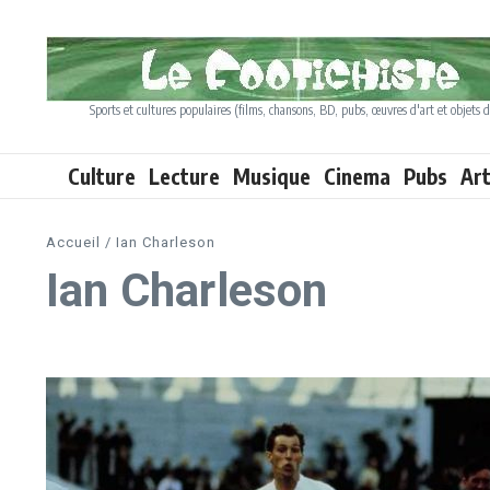
Aller au contenu
Sports et cultures populaires (films, chansons, BD, pubs, œuvres d'art et objets d
Culture
Lecture
Musique
Cinema
Pubs
Ar
Accueil
/
Ian Charleson
Ian Charleson