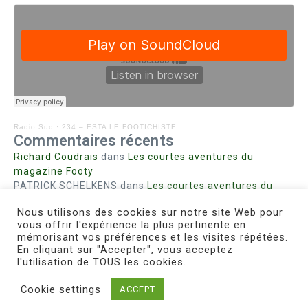
Radio Sud
·
234 – ESTA LE FOOTICHISTE
Commentaires récents
Richard Coudrais
dans
Les courtes aventures du
magazine Footy
PATRICK SCHELKENS
dans
Les courtes aventures du
magazine Footy
Nous utilisons des cookies sur notre site Web pour
Bohn fabienne
dans
Intrigues sanglantes à Mulhouse
vous offrir l'expérience la plus pertinente en
Steph. RUTA
dans
Lust for Nice
mémorisant vos préférences et les visites répétées.
MIRMAND
dans
Pieds agiles et champignons
En cliquant sur "Accepter", vous acceptez
l'utilisation de TOUS les cookies.
Cookie settings
ACCEPT
Copyright © 2026 Le Footichiste | Réalisé par