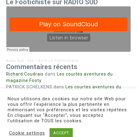
Le Footichiste sur RADIO SUD
Radio Sud
·
234 – ESTA LE FOOTICHISTE
Commentaires récents
Richard Coudrais
dans
Les courtes aventures du
magazine Footy
PATRICK SCHELKENS
dans
Les courtes aventures du
magazine Footy
Nous utilisons des cookies sur notre site Web pour
Bohn fabienne
dans
Intrigues sanglantes à Mulhouse
vous offrir l'expérience la plus pertinente en
Steph. RUTA
dans
Lust for Nice
mémorisant vos préférences et les visites répétées.
MIRMAND
dans
Pieds agiles et champignons
En cliquant sur "Accepter", vous acceptez
l'utilisation de TOUS les cookies.
Cookie settings
ACCEPT
Copyright © 2026 Le Footichiste | Réalisé par