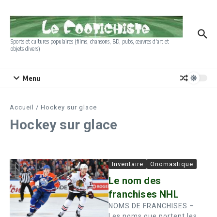
Aller au contenu
Sports et cultures populaires (films, chansons, BD, pubs, œuvres d'art et
objets divers)
Menu
Accueil
/
Hockey sur glace
Hockey sur glace
Inventaire
Onomastique
Le nom des
franchises NHL
NOMS DE FRANCHISES –
Les noms que portent les