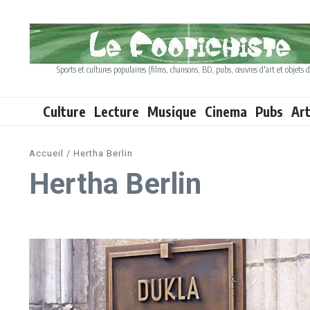
Aller au contenu
Sports et cultures populaires (films, chansons, BD, pubs, œuvres d'art et objets d
Culture
Lecture
Musique
Cinema
Pubs
Ar
Accueil
/
Hertha Berlin
Hertha Berlin