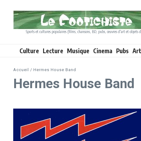
Aller au contenu
Sports et cultures populaires (films, chansons, BD, pubs, œuvres d'art et objets d
Culture
Lecture
Musique
Cinema
Pubs
Ar
Accueil
/
Hermes House Band
Hermes House Band