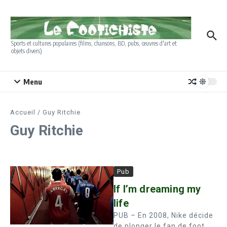
Aller au contenu
Sports et cultures populaires (films, chansons, BD, pubs, œuvres d'art et
objets divers)
Menu
Accueil
/
Guy Ritchie
Guy Ritchie
Pub
If I’m dreaming my
life
PUB – En 2008, Nike décide
de plonger le fan de foot