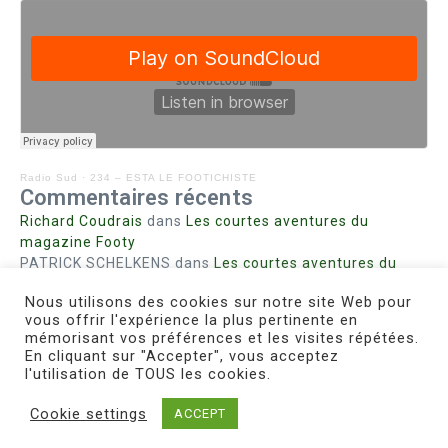
Radio Sud
·
234 – ESTA LE FOOTICHISTE
Commentaires récents
Richard Coudrais
dans
Les courtes aventures du
magazine Footy
PATRICK SCHELKENS
dans
Les courtes aventures du
magazine Footy
Nous utilisons des cookies sur notre site Web pour
Bohn fabienne
dans
Intrigues sanglantes à Mulhouse
vous offrir l'expérience la plus pertinente en
Steph. RUTA
dans
Lust for Nice
mémorisant vos préférences et les visites répétées.
MIRMAND
dans
Pieds agiles et champignons
En cliquant sur "Accepter", vous acceptez
l'utilisation de TOUS les cookies.
Cookie settings
ACCEPT
Copyright © 2026 Le Footichiste | Réalisé par