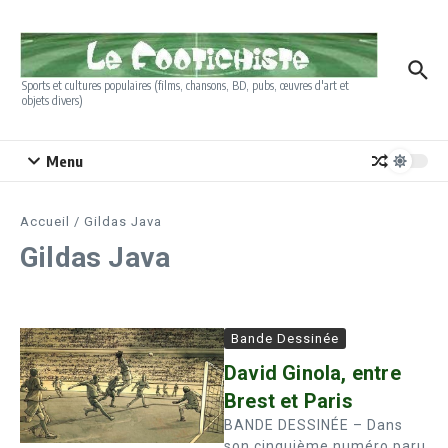
Aller au contenu
Sports et cultures populaires (films, chansons, BD, pubs, œuvres d'art et
objets divers)
Menu
Accueil
/
Gildas Java
Gildas Java
Bande Dessinée
David Ginola, entre
Brest et Paris
BANDE DESSINÉE – Dans
son cinquième numéro paru