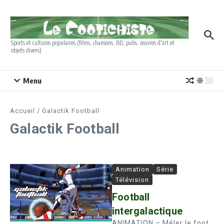
Aller au contenu
Sports et cultures populaires (films, chansons, BD, pubs, œuvres d'art et
objets divers)
Menu
Accueil
/
Galactik Football
Galactik Football
Animation
Série
Télévision
Football
intergalactique
ANIMATION – Mêler le foot