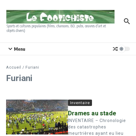
Aller au contenu
Sports et cultures populaires (films, chansons, BD, pubs, œuvres d'art et
objets divers)
Menu
Accueil
/
Furiani
Furiani
Inventaire
Drames au stade
INVENTAIRE – Chronologie
des catastrophes
meurtrières ayant eu lieu