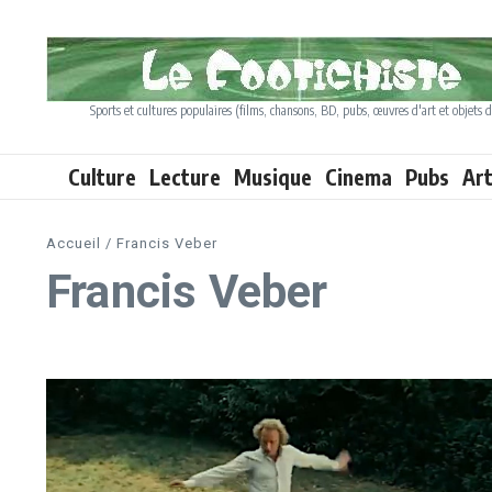
Aller au contenu
Sports et cultures populaires (films, chansons, BD, pubs, œuvres d'art et objets d
Culture
Lecture
Musique
Cinema
Pubs
Ar
Accueil
/
Francis Veber
Francis Veber