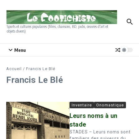
Aller au contenu
Sports et cultures populaires (films, chansons, BD, pubs, œuvres d'art et
objets divers)
Menu
Accueil
/
Francis Le Blé
Francis Le Blé
Inventaire
Onomastique
Leurs noms à un
stade
STADES – Leurs noms sont
familiers des suiveurs du