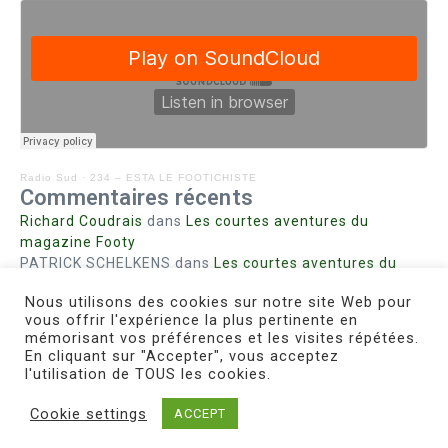
Radio Sud
·
234 – ESTA LE FOOTICHISTE
Commentaires récents
Richard Coudrais
dans
Les courtes aventures du
magazine Footy
PATRICK SCHELKENS
dans
Les courtes aventures du
magazine Footy
Nous utilisons des cookies sur notre site Web pour
Bohn fabienne
dans
Intrigues sanglantes à Mulhouse
vous offrir l'expérience la plus pertinente en
Steph. RUTA
dans
Lust for Nice
mémorisant vos préférences et les visites répétées.
MIRMAND
dans
Pieds agiles et champignons
En cliquant sur "Accepter", vous acceptez
l'utilisation de TOUS les cookies.
Cookie settings
ACCEPT
Copyright © 2026 Le Footichiste | Réalisé par