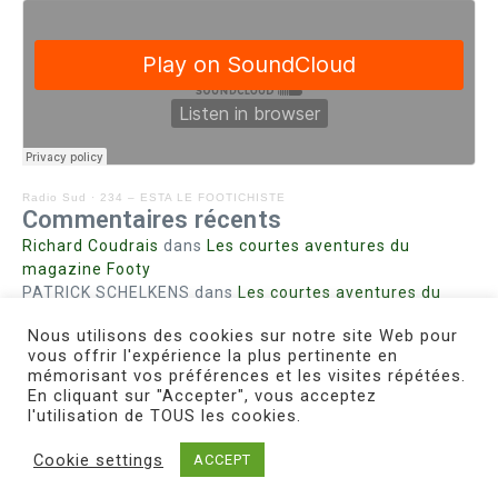
Radio Sud
·
234 – ESTA LE FOOTICHISTE
Commentaires récents
Richard Coudrais
dans
Les courtes aventures du
magazine Footy
PATRICK SCHELKENS
dans
Les courtes aventures du
magazine Footy
Nous utilisons des cookies sur notre site Web pour
Bohn fabienne
dans
Intrigues sanglantes à Mulhouse
vous offrir l'expérience la plus pertinente en
Steph. RUTA
dans
Lust for Nice
mémorisant vos préférences et les visites répétées.
MIRMAND
dans
Pieds agiles et champignons
En cliquant sur "Accepter", vous acceptez
l'utilisation de TOUS les cookies.
Cookie settings
ACCEPT
Copyright © 2026 Le Footichiste | Réalisé par