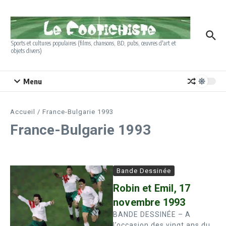
Aller au contenu
Sports et cultures populaires (films, chansons, BD, pubs, œuvres d'art et
objets divers)
Menu
Accueil
/
France-Bulgarie 1993
France-Bulgarie 1993
Bande Dessinée
Robin et Emil, 17
novembre 1993
BANDE DESSINÉE – A
l’occasion des vingt ans du