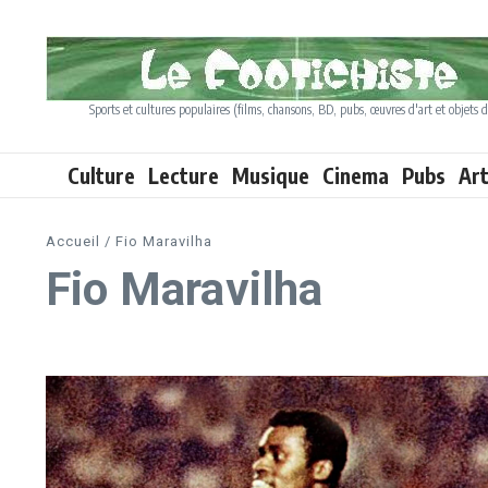
Aller au contenu
Sports et cultures populaires (films, chansons, BD, pubs, œuvres d'art et objets d
Culture
Lecture
Musique
Cinema
Pubs
Ar
Accueil
/
Fio Maravilha
Fio Maravilha