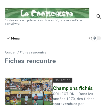
Aller au contenu
Sports et cultures populaires (films, chansons, BD, pubs, œuvres d'art et
objets divers)
Menu
Accueil
/
Fiches rencontre
Fiches rencontre
Collection
Champions fichés
COLLECTION – Dans les
années 1970, des fiches
sport vendues par