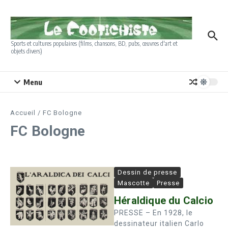
Aller au contenu
Sports et cultures populaires (films, chansons, BD, pubs, œuvres d'art et
objets divers)
Menu
Accueil
/
FC Bologne
FC Bologne
Dessin de presse
Mascotte
Presse
Héraldique du Calcio
PRESSE – En 1928, le
dessinateur italien Carlo