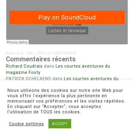
Radio Sud
·
234 – ESTA LE FOOTICHISTE
Commentaires récents
Richard Coudrais
dans
Les courtes aventures du
magazine Footy
PATRICK SCHELKENS
dans
Les courtes aventures du
magazine Footy
Nous utilisons des cookies sur notre site Web pour
Bohn fabienne
dans
Intrigues sanglantes à Mulhouse
vous offrir l'expérience la plus pertinente en
Steph. RUTA
dans
Lust for Nice
mémorisant vos préférences et les visites répétées.
MIRMAND
dans
Pieds agiles et champignons
En cliquant sur "Accepter", vous acceptez
l'utilisation de TOUS les cookies.
Cookie settings
ACCEPT
Copyright © 2026 Le Footichiste | Réalisé par