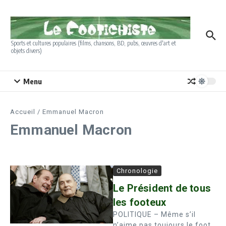
Aller au contenu
Sports et cultures populaires (films, chansons, BD, pubs, œuvres d'art et
objets divers)
Menu
Accueil
/
Emmanuel Macron
Emmanuel Macron
Chronologie
Le Président de tous
les footeux
POLITIQUE – Même s’il
n’aime pas toujours le foot,