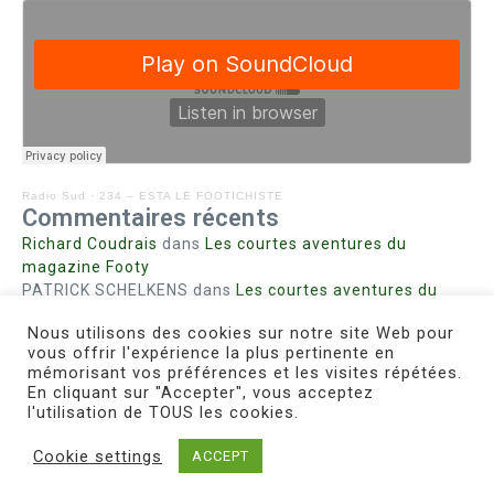
Radio Sud
·
234 – ESTA LE FOOTICHISTE
Commentaires récents
Richard Coudrais
dans
Les courtes aventures du
magazine Footy
PATRICK SCHELKENS
dans
Les courtes aventures du
magazine Footy
Nous utilisons des cookies sur notre site Web pour
Bohn fabienne
dans
Intrigues sanglantes à Mulhouse
vous offrir l'expérience la plus pertinente en
Steph. RUTA
dans
Lust for Nice
mémorisant vos préférences et les visites répétées.
MIRMAND
dans
Pieds agiles et champignons
En cliquant sur "Accepter", vous acceptez
l'utilisation de TOUS les cookies.
Cookie settings
ACCEPT
Copyright © 2026 Le Footichiste | Réalisé par