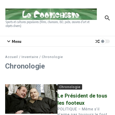
Aller au contenu
Sports et cultures populaires (films, chansons, BD, pubs, œuvres d'art et
objets divers)
Menu
Accueil
/
Inventaire
/
Chronologie
Chronologie
Chronologie
Le Président de tous
les footeux
POLITIQUE – Même s’il
n’aime pas toujours le foot,