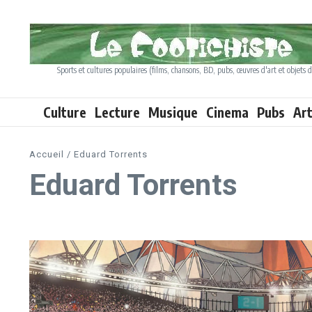
Aller au contenu
Sports et cultures populaires (films, chansons, BD, pubs, œuvres d'art et objets d
Culture
Lecture
Musique
Cinema
Pubs
Ar
Accueil
/
Eduard Torrents
Eduard Torrents