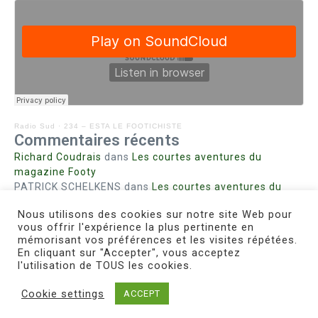
Radio Sud
·
234 – ESTA LE FOOTICHISTE
Commentaires récents
Richard Coudrais
dans
Les courtes aventures du
magazine Footy
PATRICK SCHELKENS
dans
Les courtes aventures du
magazine Footy
Nous utilisons des cookies sur notre site Web pour
Bohn fabienne
dans
Intrigues sanglantes à Mulhouse
vous offrir l'expérience la plus pertinente en
Steph. RUTA
dans
Lust for Nice
mémorisant vos préférences et les visites répétées.
MIRMAND
dans
Pieds agiles et champignons
En cliquant sur "Accepter", vous acceptez
l'utilisation de TOUS les cookies.
Cookie settings
ACCEPT
Copyright © 2026 Le Footichiste | Réalisé par