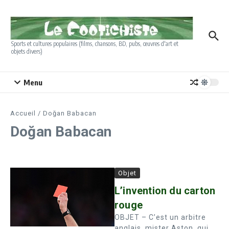
Aller au contenu
Sports et cultures populaires (films, chansons, BD, pubs, œuvres d'art et
objets divers)
Menu
Accueil
/
Doğan Babacan
Doğan Babacan
Objet
L’invention du carton
rouge
OBJET – C’est un arbitre
anglais, mister Aston, qui