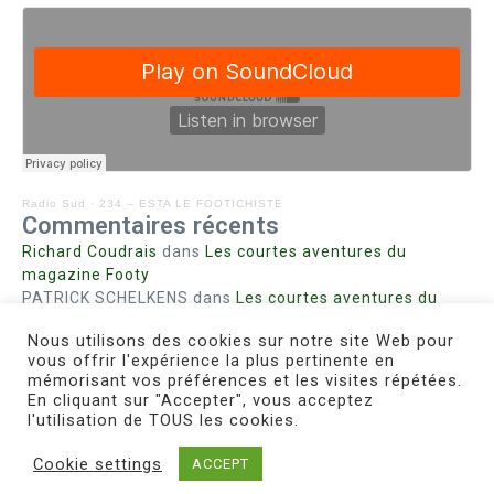
Radio Sud
·
234 – ESTA LE FOOTICHISTE
Commentaires récents
Richard Coudrais
dans
Les courtes aventures du
magazine Footy
PATRICK SCHELKENS
dans
Les courtes aventures du
magazine Footy
Nous utilisons des cookies sur notre site Web pour
Bohn fabienne
dans
Intrigues sanglantes à Mulhouse
vous offrir l'expérience la plus pertinente en
Steph. RUTA
dans
Lust for Nice
mémorisant vos préférences et les visites répétées.
MIRMAND
dans
Pieds agiles et champignons
En cliquant sur "Accepter", vous acceptez
l'utilisation de TOUS les cookies.
Cookie settings
ACCEPT
Copyright © 2026 Le Footichiste | Réalisé par