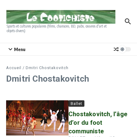
Aller au contenu
Sports et cultures populaires (films, chansons, BD, pubs, œuvres d'art et
objets divers)
Menu
Accueil
/
Dmitri Chostakovitch
Dmitri Chostakovitch
Ballet
Chostakovitch, l’âge
d’or du foot
communiste