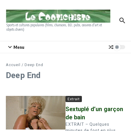
Aller au contenu
Sports et cultures populaires (films, chansons, BD, pubs, œuvres d'art et
objets divers)
Menu
Accueil
/
Deep End
Deep End
Extrait
Sextuplé d’un garçon
de bain
EXTRAIT – Quelques
minutes de foot en plus