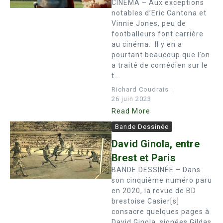
CINEMA – Aux exceptions
notables d’Eric Cantona et
Vinnie Jones, peu de
footballeurs font carrière
au cinéma. Il y en a
pourtant beaucoup que l’on
a traité de comédien sur le
t...
Richard Coudrais
26 juin 2023
Read More
Bande Dessinée
David Ginola, entre
Brest et Paris
BANDE DESSINÉE – Dans
son cinquième numéro paru
en 2020, la revue de BD
brestoise Casier[s]
consacre quelques pages à
David Ginola, signées Gildas