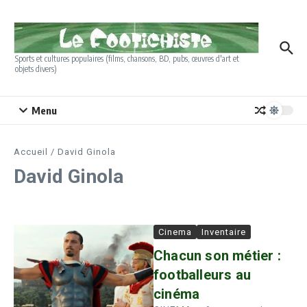
Aller au contenu
Sports et cultures populaires (films, chansons, BD, pubs, œuvres d'art et
objets divers)
Menu
Accueil
/
David Ginola
David Ginola
Cinema
Inventaire
Chacun son métier :
footballeurs au
cinéma