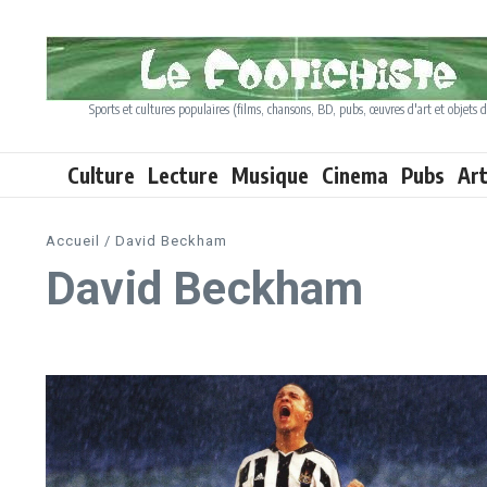
Aller au contenu
Sports et cultures populaires (films, chansons, BD, pubs, œuvres d'art et objets d
Culture
Lecture
Musique
Cinema
Pubs
Ar
Accueil
/
David Beckham
David Beckham