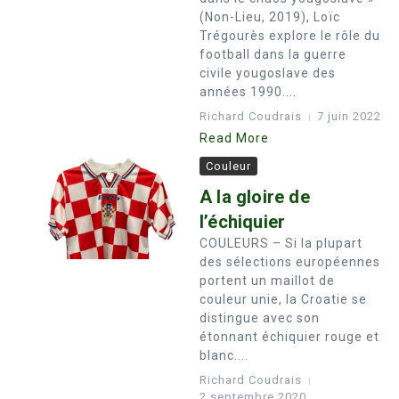
(Non-Lieu, 2019), Loïc
Trégourès explore le rôle du
football dans la guerre
civile yougoslave des
années 1990....
Richard Coudrais
7 juin 2022
Read More
Couleur
A la gloire de
l’échiquier
COULEURS – Si la plupart
des sélections européennes
portent un maillot de
couleur unie, la Croatie se
distingue avec son
étonnant échiquier rouge et
blanc....
Richard Coudrais
2 septembre 2020