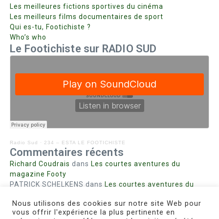
Les meilleures fictions sportives du cinéma
Les meilleurs films documentaires de sport
Qui es-tu, Footichiste ?
Who’s who
Le Footichiste sur RADIO SUD
Radio Sud
·
234 – ESTA LE FOOTICHISTE
Commentaires récents
Richard Coudrais
dans
Les courtes aventures du
magazine Footy
PATRICK SCHELKENS
dans
Les courtes aventures du
magazine Footy
Nous utilisons des cookies sur notre site Web pour
Bohn fabienne
dans
Intrigues sanglantes à Mulhouse
vous offrir l'expérience la plus pertinente en
Steph. RUTA
dans
Lust for Nice