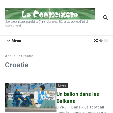
Aller au contenu
Sports et cultures populaires (films, chansons, BD, pubs, œuvres d'art et
objets divers)
Menu
Accueil
/
Croatie
Croatie
Livre
Un ballon dans les
Balkans
LIVRE – Dans « Le football
dans le chaos yougoslave »