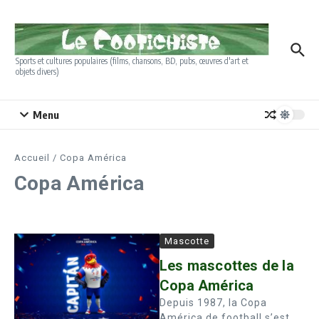
Aller au contenu
Sports et cultures populaires (films, chansons, BD, pubs, œuvres d'art et
objets divers)
Menu
Accueil
/
Copa América
Copa América
Mascotte
Les mascottes de la
Copa América
Depuis 1987, la Copa
América de football s’est