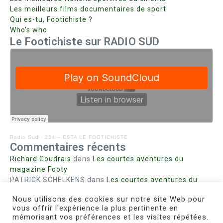
Les meilleurs films documentaires de sport
Qui es-tu, Footichiste ?
Who’s who
Le Footichiste sur RADIO SUD
Radio Sud
·
234 – ESTA LE FOOTICHISTE
Commentaires récents
Richard Coudrais
dans
Les courtes aventures du
magazine Footy
PATRICK SCHELKENS
dans
Les courtes aventures du
magazine Footy
Nous utilisons des cookies sur notre site Web pour
Bohn fabienne
dans
Intrigues sanglantes à Mulhouse
vous offrir l'expérience la plus pertinente en
Steph. RUTA
dans
Lust for Nice
mémorisant vos préférences et les visites répétées.
MIRMAND
dans
Pieds agiles et champignons