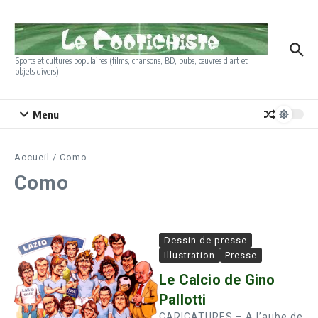
Aller au contenu
Sports et cultures populaires (films, chansons, BD, pubs, œuvres d'art et
objets divers)
Menu
Accueil
/
Como
Como
Dessin de presse
Illustration
Presse
Le Calcio de Gino
Pallotti
CARICATURES – A l’aube de