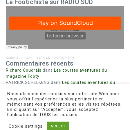
Le Footichiste sur RADIO SUD
Radio Sud
·
234 – ESTA LE FOOTICHISTE
Commentaires récents
Richard Coudrais
dans
Les courtes aventures du
magazine Footy
PATRICK SCHELKENS
dans
Les courtes aventures du
magazine Footy
Nous utilisons des cookies sur notre site Web pour
Bohn fabienne
dans
Intrigues sanglantes à Mulhouse
vous offrir l'expérience la plus pertinente en
Steph. RUTA
dans
Lust for Nice
mémorisant vos préférences et les visites répétées.
MIRMAND
dans
Pieds agiles et champignons
En cliquant sur "Accepter", vous acceptez
l'utilisation de TOUS les cookies.
Cookie settings
ACCEPT
Copyright © 2026 Le Footichiste | Réalisé par