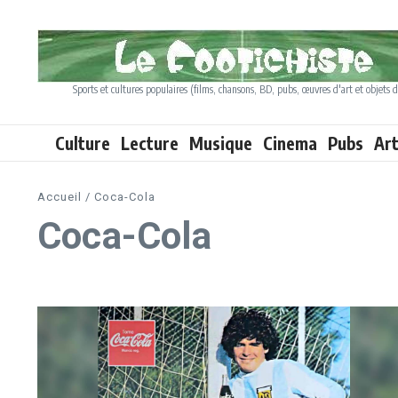
Aller au contenu
Sports et cultures populaires (films, chansons, BD, pubs, œuvres d'art et objets d
Culture
Lecture
Musique
Cinema
Pubs
Ar
Accueil
/
Coca-Cola
Coca-Cola