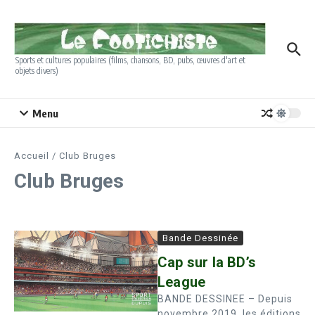
Aller au contenu
Sports et cultures populaires (films, chansons, BD, pubs, œuvres d'art et
objets divers)
Menu
Accueil
/
Club Bruges
Club Bruges
Bande Dessinée
Cap sur la BD’s
League
BANDE DESSINEE – Depuis
novembre 2019, les éditions